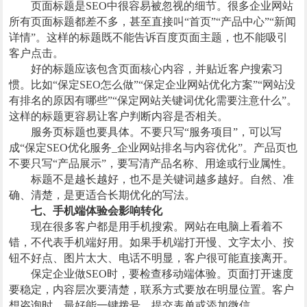
页面标题是SEO中很容易被忽视的细节。很多企业网站
所有页面标题都差不多，甚至直接叫“首页”“产品中心”“新闻
详情”。这样的标题既不能告诉百度页面主题，也不能吸引
客户点击。
好的标题应该包含页面核心内容，并贴近客户搜索习
惯。比如“保定SEO怎么做”“保定企业网站优化方案”“网站没
有排名的原因有哪些”“保定网站关键词优化需要注意什么”。
这样的标题更容易让客户判断内容是否相关。
服务页标题也要具体。不要只写“服务项目”，可以写
成“保定SEO优化服务_企业网站排名与内容优化”。产品页也
不要只写“产品展示”，要写清产品名称、用途或行业属性。
标题不是越长越好，也不是关键词越多越好。自然、准
确、清楚，是更适合长期优化的写法。
七、手机端体验会影响转化
现在很多客户都是用手机搜索。网站在电脑上看着不
错，不代表手机端好用。如果手机端打开慢、文字太小、按
钮不好点、图片太大、电话不明显，客户很可能直接离开。
保定企业做SEO时，要检查移动端体验。页面打开速度
要稳定，内容层次要清楚，联系方式要放在明显位置。客户
想咨询时，最好能一键拨号、提交表单或添加微信。