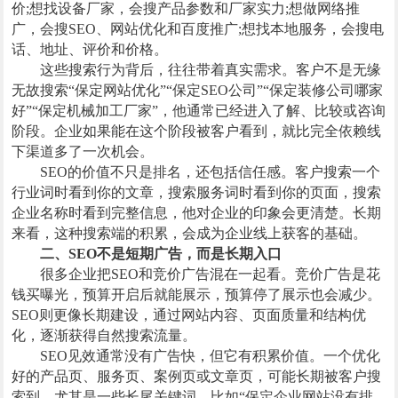
价;想找设备厂家，会搜产品参数和厂家实力;想做网络推
广，会搜SEO、网站优化和百度推广;想找本地服务，会搜电
话、地址、评价和价格。
这些搜索行为背后，往往带着真实需求。客户不是无缘
无故搜索“保定网站优化”“保定SEO公司”“保定装修公司哪家
好”“保定机械加工厂家”，他通常已经进入了解、比较或咨询
阶段。企业如果能在这个阶段被客户看到，就比完全依赖线
下渠道多了一次机会。
SEO的价值不只是排名，还包括信任感。客户搜索一个
行业词时看到你的文章，搜索服务词时看到你的页面，搜索
企业名称时看到完整信息，他对企业的印象会更清楚。长期
来看，这种搜索端的积累，会成为企业线上获客的基础。
二、SEO不是短期广告，而是长期入口
很多企业把SEO和竞价广告混在一起看。竞价广告是花
钱买曝光，预算开启后就能展示，预算停了展示也会减少。
SEO则更像长期建设，通过网站内容、页面质量和结构优
化，逐渐获得自然搜索流量。
SEO见效通常没有广告快，但它有积累价值。一个优化
好的产品页、服务页、案例页或文章页，可能长期被客户搜
索到。尤其是一些长尾关键词，比如“保定企业网站没有排