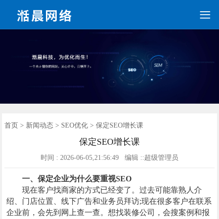

手机端网站建设
营销网站
手机网站
全网营销
网站优化
网站建设
新闻动态
联系我们
SEO优化
首页
首页
>
新闻动态
>
SEO优化
> 保定SEO增长课
保定SEO增长课
时间 : 2026-06-05,21:56:49 编辑 ::超级管理员
一、保定企业为什么要重视SEO
现在客户找商家的方式已经变了。过去可能靠熟人介
绍、门店位置、线下广告和业务员拜访;现在很多客户在联系
企业前，会先到网上查一查。想找装修公司，会搜案例和报