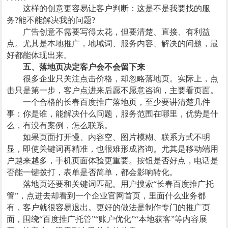
这样的创意更容易让客户判断：这是不是我要找的服
务?能不能解决我的问题?
广告创意不需要写得太花，但要清楚、直接、有利益
点。尤其是本地推广，地域词、服务内容、解决的问题，最
好都能体现出来。
五、落地页决定客户会不会留下来
很多企业只关注点击价格，却忽略落地页。实际上，点
击只是第一步，客户点进来后愿不愿意咨询，主要看页面。
一个合格的长春百度推广落地页，至少要讲清楚几件
事：你是谁，能解决什么问题，服务范围在哪里，优势是什
么，有没有案例，怎么联系。
如果页面打开慢、内容空、图片模糊、联系方式不明
显，即使关键词再精准，也很难形成咨询。尤其是移动端用
户越来越多，手机页面体验更重要。按钮是否好点，电话是
否能一键拨打，表单是否简单，都会影响转化。
落地页还要和关键词匹配。用户搜索“长春百度推广托
管”，点进去却看到一个企业官网首页，里面什么业务都
有，客户就很容易退出。更好的做法是制作专门的推广页
面，围绕“百度推广托管”“账户优化”“本地获客”等内容展