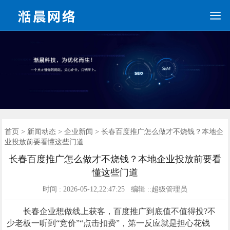

手机端网站建设
营销网站
手机网站
全网营销
网站优化
网站建设
新闻动态
联系我们
SEO优化
首页
首页
>
新闻动态
>
企业新闻
> 长春百度推广怎么做才不烧钱？本地企
业投放前要看懂这些门道
长春百度推广怎么做才不烧钱？本地企业投放前要看
懂这些门道
时间 : 2026-05-12,22:47:25 编辑 ::超级管理员
长春企业想做线上获客，百度推广到底值不值得投?不
少老板一听到“竞价”“点击扣费”，第一反应就是担心花钱