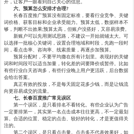
开，让客户一眼看到自己关心的信息。
六、预算怎么安排才合理?
长春百度推广预算没有固定标准，要看行业竞争、关键
词价格、获客目标和企业承受能力。预算太低，数据样本不
够，判断不出效果;预算太高，但账户没搭好，又容易浪费。
新账户可以先用测试思路，不建议一开始就铺太大。可
以选择一批核心关键词，设置合理地域和时段，先跑一段时
间，看点击率、咨询率、线索质量，再逐步加预算。
预算分配时，不要平均撒在所有计划里。表现好的关键
词和时间段可以适当加量，转化差的词要降价或暂停。比如
有些行业白天咨询多，有些行业晚上用户更活跃，后台数据
会给出答案。
真正有效的投放，不是每天固定花多少钱，而是让钱流
向更容易成交的流量。
七、长春百度推广常见误区
第一个误区，是只看排名不看转化。有些企业认为广告
一定要排第一，其实第一名点击成本往往更高，不一定最划
算。合适的位置、稳定的点击、较好的转化，才是更值得关
注的。
第二个误区，是只看点击量。点击多不代表效果好，如