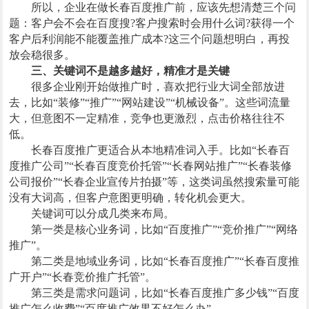
所以，企业在做长春百度推广前，应该先想清楚三个问
题：客户会不会在百度搜?客户搜索时会用什么词?获得一个
客户后利润能不能覆盖推广成本?这三个问题想明白，再投
放会稳很多。
三、关键词不是越多越好，精准才是关键
很多企业刚开始做推广时，喜欢把行业大词全部放进
去，比如“装修”“推广”“网站建设”“机械设备”。这些词流量
大，但意图不一定精准，竞争也更激烈，点击价格往往不
低。
长春百度推广更适合从本地精准词入手。比如“长春百
度推广公司”“长春百度竞价托管”“长春网站推广”“长春装修
公司报价”“长春企业宣传片拍摄”等，这类词虽然搜索量可能
没有大词高，但客户意图更明确，转化机会更大。
关键词可以分成几类来布局。
第一类是核心业务词，比如“百度推广”“竞价推广”“网络
推广”。
第二类是地域业务词，比如“长春百度推广”“长春百度推
广开户”“长春竞价推广托管”。
第三类是需求问题词，比如“长春百度推广多少钱”“百度
推广怎么收费”“百度推广效果不好怎么办”。