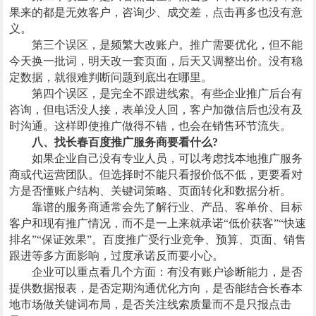
果来的都是无效客户，咨询少、成交差，点击再多也没有意
义。
第三个误区，是频繁大改账户。推广需要优化，但不能
今天换一批词，明天改一套页面，后天又调整出价。没有稳
定数据，就很难判断问题到底出在哪里。
第四个误区，是完全不跟进线索。有些企业推广后台有
咨询，但电话没人接，表单没人回，客户加微信后也没有及
时沟通。这样即使推广做得不错，也会在销售环节流失。
八、找长春百度推广服务商要看什么?
如果企业自己没有专业人员，可以考虑找本地推广服务
商或代运营团队。但选择时不能只看报价低不低，更要看对
方是否懂账户结构、关键词策略、页面转化和数据分析。
靠谱的服务商通常会先了解行业、产品、客单价、目标
客户和现有推广情况，而不是一上来就承诺“低价获客”“快速
排名”“保证效果”。百度推广受行业竞争、预算、页面、销售
跟进等多方面影响，过度承诺反而要小心。
企业可以重点看几个方面：有没有账户诊断能力，是否
提供数据报表，是否定期沟通优化方向，是否能结合长春本
地市场做关键词布局，是否关注线索质量而不是只报点击