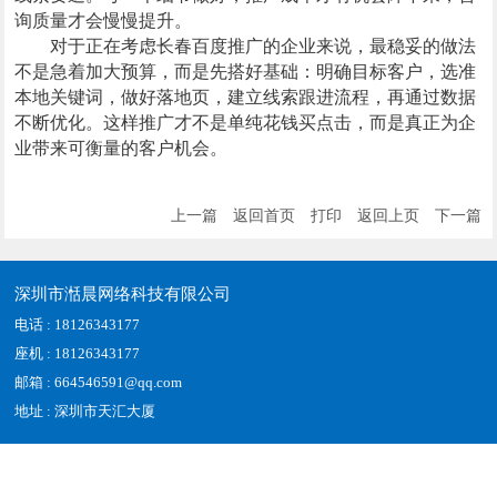
询质量才会慢慢提升。
对于正在考虑长春百度推广的企业来说，最稳妥的做法
不是急着加大预算，而是先搭好基础：明确目标客户，选准
本地关键词，做好落地页，建立线索跟进流程，再通过数据
不断优化。这样推广才不是单纯花钱买点击，而是真正为企
业带来可衡量的客户机会。
上一篇
返回首页
打印
返回上页
下一篇
深圳市湉晨网络科技有限公司
电话 : 18126343177
座机 : 18126343177
邮箱 : 664546591@qq.com
地址 : 深圳市天汇大厦