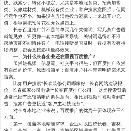
快、线索少、转化不稳定。尤其是本地服务类、招商加盟
类、装修建材类、机械设备类企业，客户搜索意图强，但同
行竞争也不小。如果没有弄清楚投放逻辑，上来就开户充
值，很容易把预算花在无效点击上。
长春百度推广并不是简单买几个关键词、写几条广告语
就能见效，它更像一套本地获客系统：关键词选得准不准，
落地页能不能留住客户，电话接听是否及时，数据有没有持
续调整，都会直接影响最终效果。
一、为什么长春企业还在重视百度推广?
虽然短视频、信息流、社交平台很热，但百度推广依然
有自己的价值。原因很简单：百度用户往往带着明确需求来
搜索。
比如用户搜索“长春装修公司哪家好”“长春网站建设报
价”“长春搬家公司电话”“长春百度推广公司”，这类搜索背后
通常已经有比较清晰的购买意向。相比刷视频时被动看到广
告，搜索广告更接近“客户主动找服务”。
对长春本地企业来说，百度推广的优势主要体现在三个
方面。
第一，覆盖本地精准需求。企业可以围绕长春、吉林、
净月、高新、二道、绿园、宽城等区域词布局，让广告展示