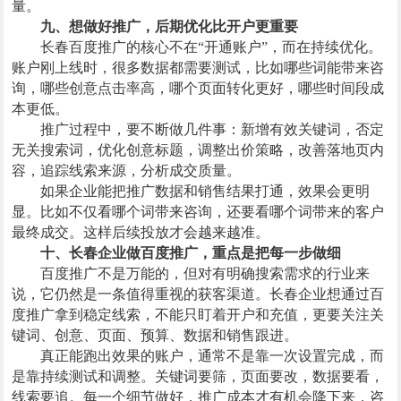
量。
九、想做好推广，后期优化比开户更重要
长春百度推广的核心不在“开通账户”，而在持续优化。
账户刚上线时，很多数据都需要测试，比如哪些词能带来咨
询，哪些创意点击率高，哪个页面转化更好，哪些时间段成
本更低。
推广过程中，要不断做几件事：新增有效关键词，否定
无关搜索词，优化创意标题，调整出价策略，改善落地页内
容，追踪线索来源，分析成交质量。
如果企业能把推广数据和销售结果打通，效果会更明
显。比如不仅看哪个词带来咨询，还要看哪个词带来的客户
最终成交。这样后续投放才会越来越准。
十、长春企业做百度推广，重点是把每一步做细
百度推广不是万能的，但对有明确搜索需求的行业来
说，它仍然是一条值得重视的获客渠道。长春企业想通过百
度推广拿到稳定线索，不能只盯着开户和充值，更要关注关
键词、创意、页面、预算、数据和销售跟进。
真正能跑出效果的账户，通常不是靠一次设置完成，而
是靠持续测试和调整。关键词要筛，页面要改，数据要看，
线索要追。每一个细节做好，推广成本才有机会降下来，咨