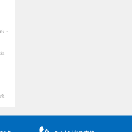
···
···
···